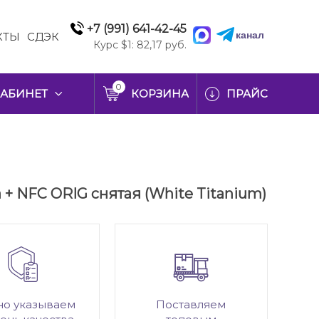
+7 (991) 641-42-45
канал
КТЫ
СДЭК
Курс $1: 82,17 руб.
0
АБИНЕТ
КОРЗИНА
ПРАЙС
 + NFC ORIG снятая (White Titanium)
но указываем
Поставляем