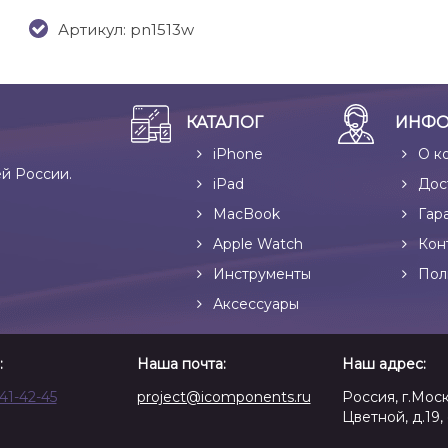
Артикул: pn1513w
КАТАЛОГ
ИНФО
iPhone
О к
ей России.
iPad
Дос
MacBook
Гар
Apple Watch
Кон
Инструменты
Пол
Аксессуары
:
Наша почта:
Наш адрес:
641-42-45
project@icomponents.ru
Россия, г.Моск
Цветной, д.19, 