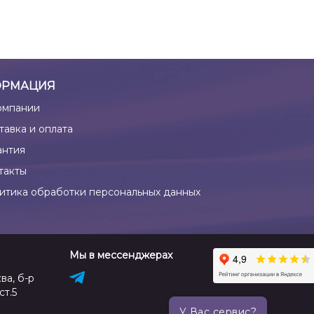
РМАЦИЯ
омпании
тавка и оплата
антия
такты
итика обработки персональных данных
Мы в мессенджерах
ва, б-р
ст.5
У Вас сервис?