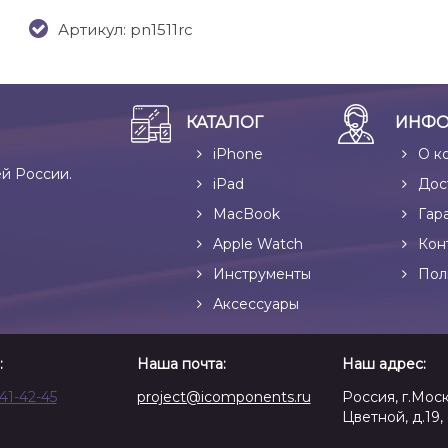
Артикул: pn1511rc
КАТАЛОГ
ИНФО
iPhone
О к
ей России.
iPad
Дос
MacBook
Гар
Apple Watch
Кон
Инструменты
Пол
Аксессуары
:
Наша почта:
Наш адрес:
641-42-45
project@icomponents.ru
Россия, г.Моск
Цветной, д.19, 