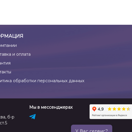
РМАЦИЯ
омпании
тавка и оплата
антия
такты
итика обработки персональных данных
Мы в мессенджерах
ва, б-р
ст.5
У Вас сервис?