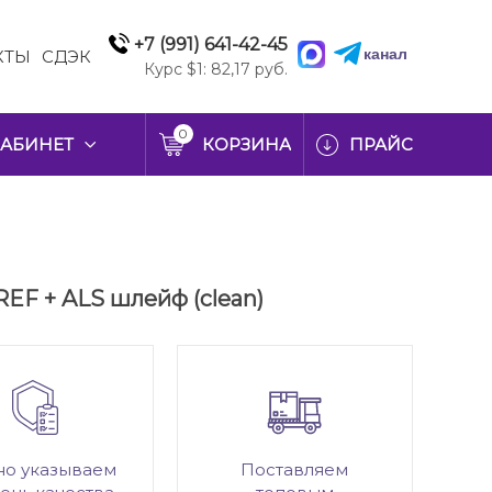
+7 (991) 641-42-45
канал
КТЫ
СДЭК
Курс $1: 82,17 руб.
0
АБИНЕТ
КОРЗИНА
ПРАЙС
REF + ALS шлейф (clean)
но указываем
Поставляем