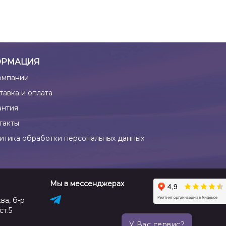
РМАЦИЯ
омпании
тавка и оплата
антия
такты
итика обработки персональных данных
Мы в мессенджерах
ва, б-р
ст.5
У Вас сервис?