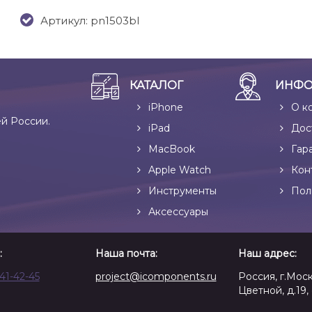
Артикул: pn1503bl
КАТАЛОГ
ИНФО
iPhone
О к
ей России.
iPad
Дос
MacBook
Гар
Apple Watch
Кон
Инструменты
Пол
Аксессуары
:
Наша почта:
Наш адрес:
641-42-45
project@icomponents.ru
Россия, г.Моск
Цветной, д.19, 