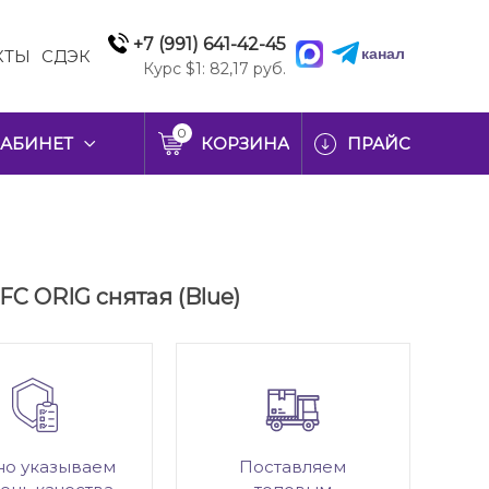
+7 (991) 641-42-45
канал
КТЫ
СДЭК
Курс $1: 82,17 руб.
0
АБИНЕТ
КОРЗИНА
ПРАЙС
FC ORIG снятая (Blue)
но указываем
Поставляем