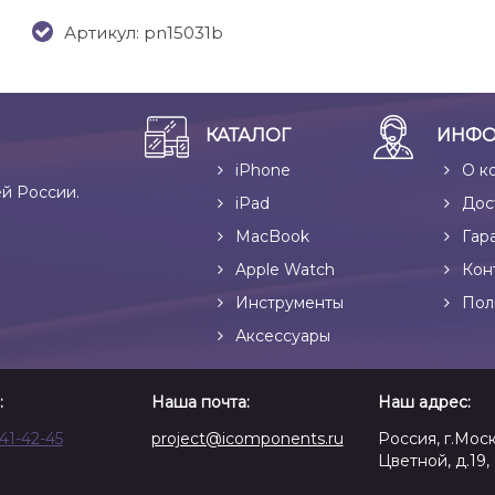
Артикул: pn15031b
КАТАЛОГ
ИНФО
iPhone
О к
ей России.
iPad
Дос
MacBook
Гар
Apple Watch
Кон
Инструменты
Пол
Аксессуары
:
Наша почта:
Наш адрес:
641-42-45
project@icomponents.ru
Россия, г.Моск
Цветной, д.19, 