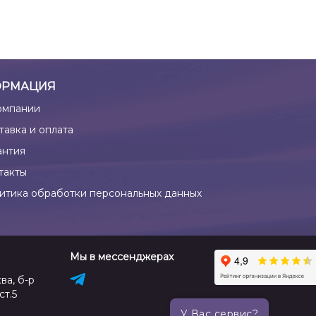
РМАЦИЯ
омпании
тавка и оплата
антия
такты
итика обработки персональных данных
Мы в мессенджерах
ва, б-р
ст.5
У Вас сервис?