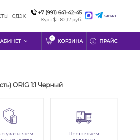
+7 (991) 641-42-45
канал
КТЫ
СДЭК
Курс $1: 82,17 руб.
0
АБИНЕТ
КОРЗИНА
ПРАЙС
сть) ORIG 1:1 Черный
но указываем
Поставляем