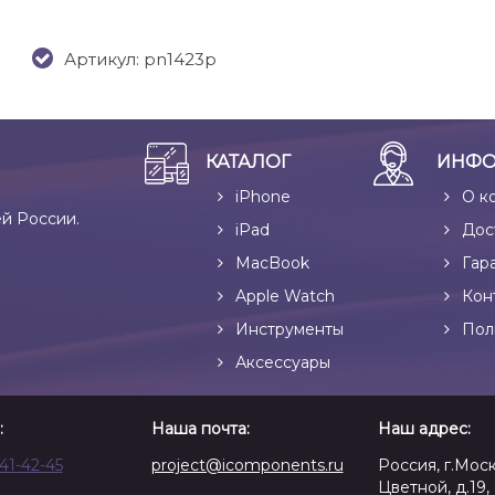
Артикул: pn1423p
КАТАЛОГ
ИНФО
iPhone
О к
ей России.
iPad
Дос
MacBook
Гар
Apple Watch
Кон
Инструменты
Пол
Аксессуары
:
Наша почта:
Наш адрес:
641-42-45
project@icomponents.ru
Россия, г.Моск
Цветной, д.19, 