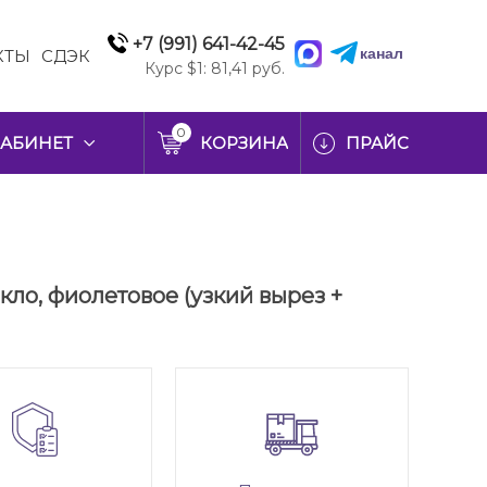
+7 (991) 641-42-45
канал
КТЫ
СДЭК
Курс $1: 81,41 руб.
0
АБИНЕТ
КОРЗИНА
ПРАЙС
екло, фиолетовое (узкий вырез +