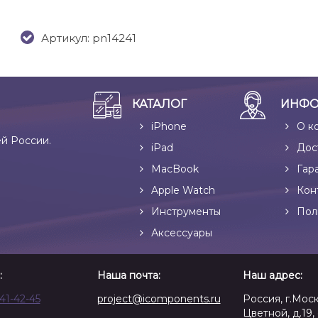
Артикул: pn14241
КАТАЛОГ
ИНФО
iPhone
О к
ей России.
iPad
Дос
MacBook
Гар
Apple Watch
Кон
Инструменты
Пол
Аксессуары
:
Наша почта:
Наш адрес:
641-42-45
project@icomponents.ru
Россия, г.Моск
Цветной, д.19, 