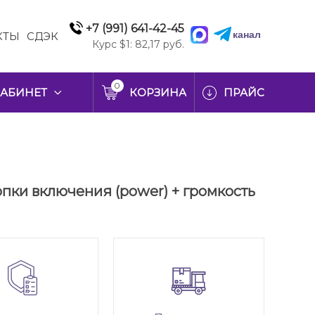
+7 (991) 641-42-45
канал
КТЫ
СДЭК
Курс $1: 82,17 руб.
0
АБИНЕТ
КОРЗИНА
ПРАЙС
опки включения (power) + громкость