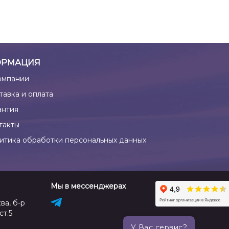
РМАЦИЯ
омпании
тавка и оплата
антия
такты
итика обработки персональных данных
Мы в мессенджерах
ва, б-р
ст.5
У Вас сервис?