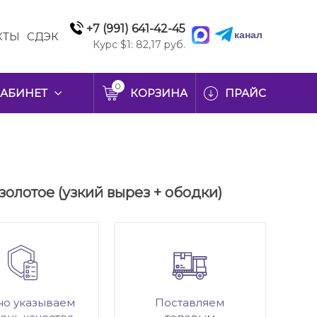
+7 (991) 641-42-45
канал
КТЫ
СДЭК
Курс $1: 82,17 руб.
0
АБИНЕТ
КОРЗИНА
ПРАЙС
 золотое (узкий вырез + ободки)
но указываем
Поставляем