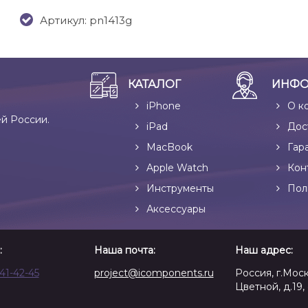
Артикул: pn1413g
КАТАЛОГ
ИНФО
iPhone
О к
ей России.
iPad
Дос
MacBook
Гар
Apple Watch
Кон
Инструменты
Пол
Аксессуары
:
Наша почта:
Наш адрес:
641-42-45
project@icomponents.ru
Россия, г.Моск
Цветной, д.19, 