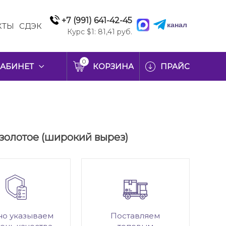
+7 (991) 641-42-45
канал
КТЫ
СДЭК
Курс $1: 81,41 руб.
0
АБИНЕТ
КОРЗИНА
ПРАЙС
, золотое (широкий вырез)
но указываем
Поставляем