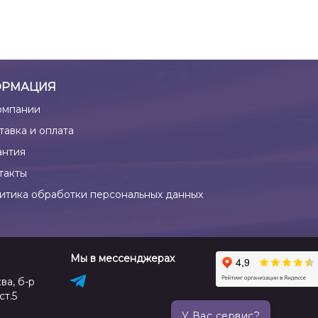
РМАЦИЯ
омпании
тавка и оплата
антия
такты
итика обработки персональных данных
Мы в мессенджерах
ва, б-р
ст.5
У Вас сервис?