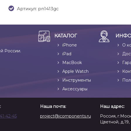
Артикул: pn1413gc
КАТАЛОГ
ИНФО
iPhone
О к
ей России.
iPad
Дос
MacBook
Гар
Apple Watch
Кон
Инструменты
Пол
Аксессуары
:
Наша почта:
Наш адрес:
641-42-45
project@icomponents.ru
Россия, г.Моск
Цветной, д.19, 