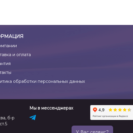
РМАЦИЯ
омпании
тавка и оплата
антия
такты
итика обработки персональных данных
Мы в мессенджерах
ва, б-р
ст.5
У Вас сервис?