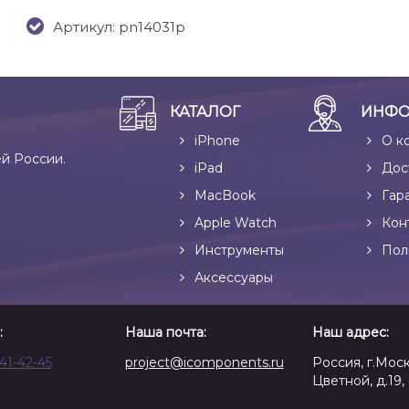
Артикул: pn14031p
КАТАЛОГ
ИНФО
iPhone
О к
ей России.
iPad
Дос
MacBook
Гар
Apple Watch
Кон
Инструменты
Пол
Аксессуары
:
Наша почта:
Наш адрес:
641-42-45
project@icomponents.ru
Россия, г.Моск
Цветной, д.19, 