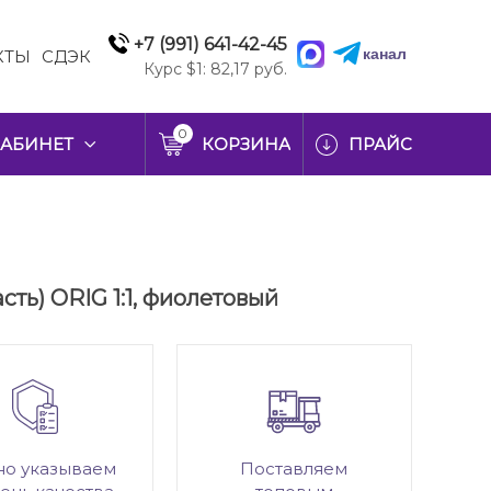
+7 (991) 641-42-45
канал
КТЫ
СДЭК
Курс $1: 82,17 руб.
0
АБИНЕТ
КОРЗИНА
ПРАЙС
сть) ORIG 1:1, фиолетовый
но указываем
Поставляем