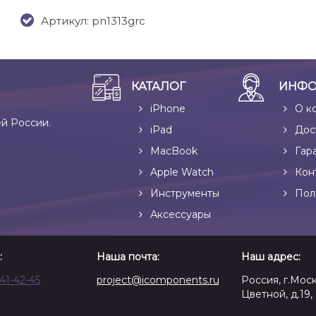
Артикул: pn1313grc
КАТАЛОГ
ИНФО
iPhone
О к
ей России.
iPad
Дос
MacBook
Гар
Apple Watch
Кон
Инструменты
Пол
Аксессуары
:
Наша почта:
Наш адрес:
641-42-45
project@icomponents.ru
Россия, г.Моск
Цветной, д.19, 