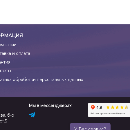
РМАЦИЯ
омпании
тавка и оплата
антия
такты
итика обработки персональных данных
Мы в мессенджерах
ва, б-р
ст.5
У Вас сервис?