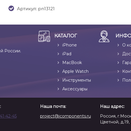
Артикул: pn13121
КАТАЛОГ
ИНФО
iPhone
О к
ей России.
iPad
Дос
MacBook
Гар
Apple Watch
Кон
Инструменты
Пол
Аксессуары
:
Наша почта:
Наш адрес:
641-42-45
project@icomponents.ru
Россия, г.Моск
Цветной, д.19, 