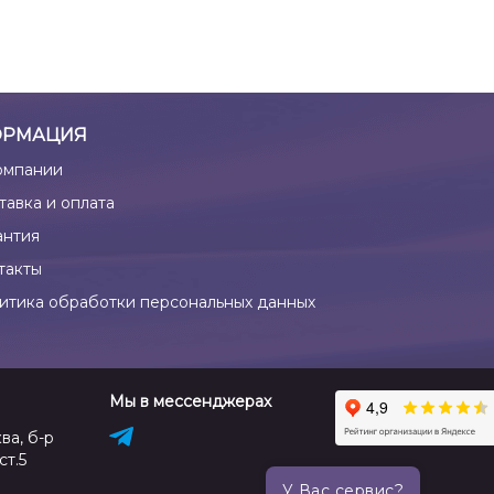
РМАЦИЯ
омпании
тавка и оплата
антия
такты
итика обработки персональных данных
Мы в мессенджерах
ва, б-р
ст.5
У Вас сервис?