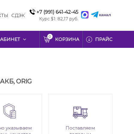
+7 (991) 641-42-45
канал
КТЫ
СДЭК
Курс $1: 82,17 руб.
0
АБИНЕТ
КОРЗИНА
ПРАЙС
 АКБ, ORIG
но указываем
Поставляем