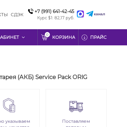
+7 (991) 641-42-45
канал
КТЫ
СДЭК
Курс $1: 82,17 руб.
0
АБИНЕТ
КОРЗИНА
ПРАЙС
тарея (АКБ) Service Pack ORIG
но указываем
Поставляем