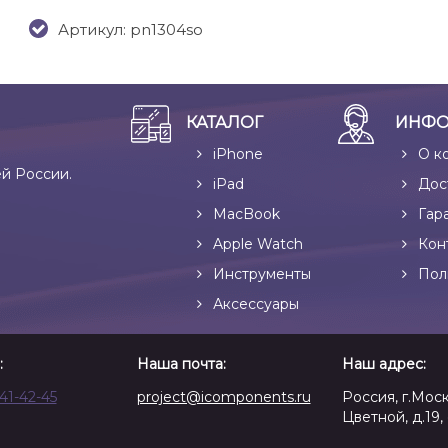
Артикул: pn1304so
КАТАЛОГ
ИНФО
iPhone
О к
ей России.
iPad
Дос
MacBook
Гар
Apple Watch
Кон
Инструменты
Пол
Аксессуары
:
Наша почта:
Наш адрес:
641-42-45
project@icomponents.ru
Россия, г.Моск
Цветной, д.19, 