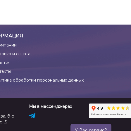
РМАЦИЯ
омпании
тавка и оплата
антия
такты
итика обработки персональных данных
Мы в мессенджерах
ва, б-р
ст.5
У Вас сервис?