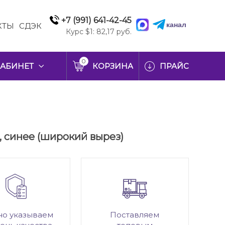
+7 (991) 641-42-45
канал
КТЫ
СДЭК
Курс $1: 82,17 руб.
0
АБИНЕТ
КОРЗИНА
ПРАЙС
о, синее (широкий вырез)
но указываем
Поставляем