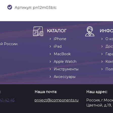
Артикул: pn12m03blc
КАТАЛОГ
ИНФО
iPhone
О к
ей России.
iPad
Дос
MacBook
Гар
Apple Watch
Кон
Инструменты
Пол
Аксессуары
:
Наша почта:
Наш адрес:
641-42-45
project@icomponents.ru
Россия, г.Моск
Цветной, д.19, 