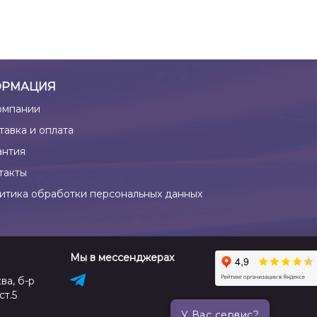
РМАЦИЯ
омпании
тавка и оплата
антия
такты
итика обработки персональных данных
Мы в мессенджерах
ва, б-р
ст.5
У Вас сервис?