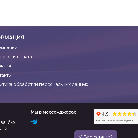
РМАЦИЯ
омпании
тавка и оплата
антия
такты
итика обработки персональных данных
Мы в мессенджерах
ва, б-р
ст.5
У Вас сервис?