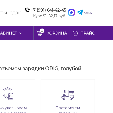
+7 (991) 641-42-45
канал
КТЫ
СДЭК
Курс $1: 82,17 руб.
0
АБИНЕТ
КОРЗИНА
ПРАЙС
азъемом зарядки ORIG, голубой
но указываем
Поставляем