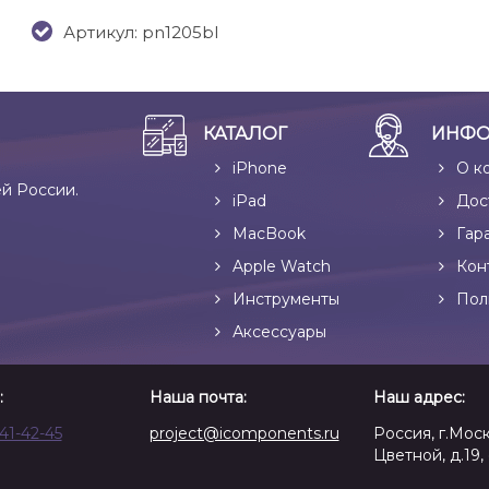
Артикул: pn1205bl
КАТАЛОГ
ИНФО
iPhone
О к
ей России.
iPad
Дос
MacBook
Гар
Apple Watch
Кон
Инструменты
Пол
Аксессуары
:
Наша почта:
Наш адрес:
641-42-45
project@icomponents.ru
Россия, г.Моск
Цветной, д.19, 