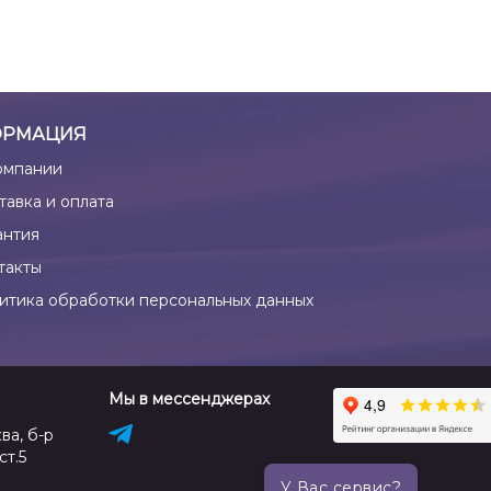
РМАЦИЯ
омпании
тавка и оплата
антия
такты
итика обработки персональных данных
Мы в мессенджерах
ва, б-р
ст.5
У Вас сервис?