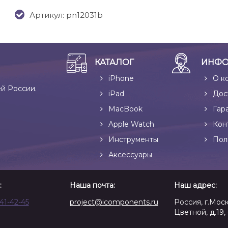
Артикул: pn12031b
КАТАЛОГ
ИНФО
iPhone
О к
ей России.
iPad
Дос
MacBook
Гар
Apple Watch
Кон
Инструменты
Пол
Аксессуары
:
Наша почта:
Наш адрес:
641-42-45
project@icomponents.ru
Россия, г.Моск
Цветной, д.19, 