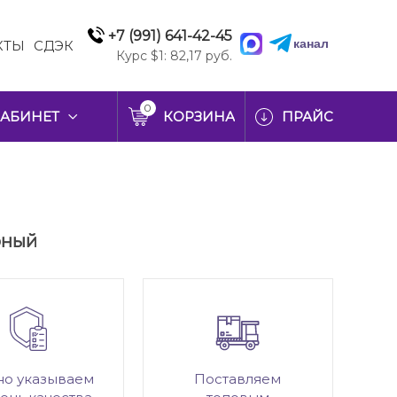
+7 (991) 641-42-45
канал
КТЫ
СДЭК
Курс $1: 82,17 руб.
0
АБИНЕТ
КОРЗИНА
ПРАЙС
ерный
но указываем
Поставляем