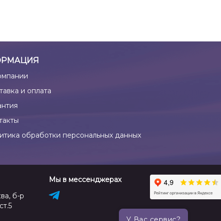
РМАЦИЯ
омпании
тавка и оплата
антия
такты
итика обработки персональных данных
Мы в мессенджерах
ва, б-р
ст.5
У Вас сервис?