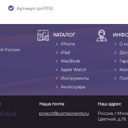
Артикул: pn11110
КАТАЛОГ
ИНФО
iPhone
О к
ей России.
iPad
Дос
MacBook
Гар
Apple Watch
Кон
Инструменты
Пол
Аксессуары
:
Наша почта:
Наш адрес:
641-42-45
project@icomponents.ru
Россия, г.Моск
Цветной, д.19, 