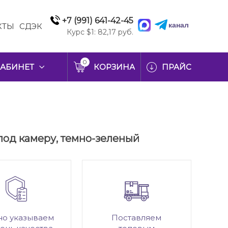
+7 (991) 641-42-45
канал
КТЫ
СДЭК
Курс $1: 82,17 руб.
0
АБИНЕТ
КОРЗИНА
ПРАЙС
к под камеру, темно-зеленый
но указываем
Поставляем