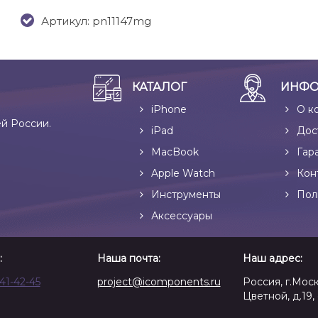
Артикул: pn11147mg
КАТАЛОГ
ИНФО
iPhone
О к
ей России.
iPad
Дос
MacBook
Гар
Apple Watch
Кон
Инструменты
Пол
Аксессуары
:
Наша почта:
Наш адрес:
641-42-45
project@icomponents.ru
Россия, г.Моск
Цветной, д.19, 