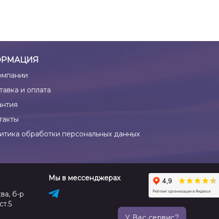
РМАЦИЯ
омпании
тавка и оплата
антия
такты
итика обработки персональных данных
Мы в мессенджерах
ва, б-р
ст.5
У Вас сервис?