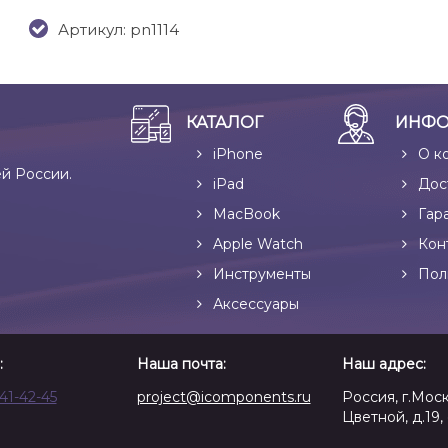
Артикул: pn1114
КАТАЛОГ
ИНФО
iPhone
О к
ей России.
iPad
Дос
MacBook
Гар
Apple Watch
Кон
Инструменты
Пол
Аксессуары
:
Наша почта:
Наш адрес:
641-42-45
project@icomponents.ru
Россия, г.Моск
Цветной, д.19, 