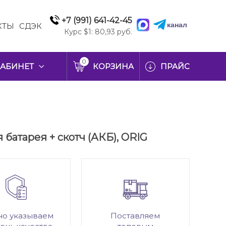
+7 (991) 641-42-45
канал
КТЫ
СДЭК
Курс $1: 80,93 руб.
0
АБИНЕТ
КОРЗИНА
ПРАЙС
я батарея + скотч (АКБ), ORIG
но указываем
Поставляем