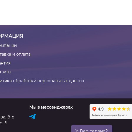
РМАЦИЯ
омпании
тавка и оплата
антия
такты
итика обработки персональных данных
Мы в мессенджерах
ва, б-р
ст.5
У Вас сервис?