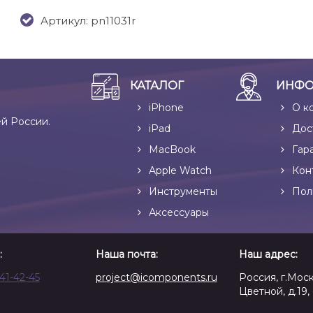
Артикул: pn11031r
КАТАЛОГ
ИНФО
iPhone
О к
ей России.
iPad
Дос
MacBook
Гар
Apple Watch
Кон
Инструменты
Пол
Аксессуары
:
Наша почта:
Наш адрес:
641-42-45
project@icomponents.ru
Россия, г.Моск
Цветной, д.19, 