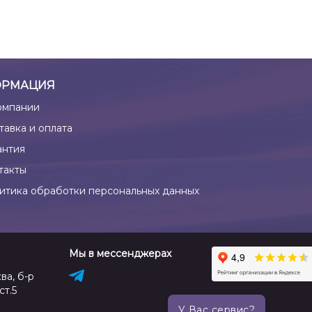
РМАЦИЯ
омпании
тавка и оплата
антия
такты
итика обработки персональных данных
Мы в мессенджерах
ва, б-р
ст.5
У Вас сервис?